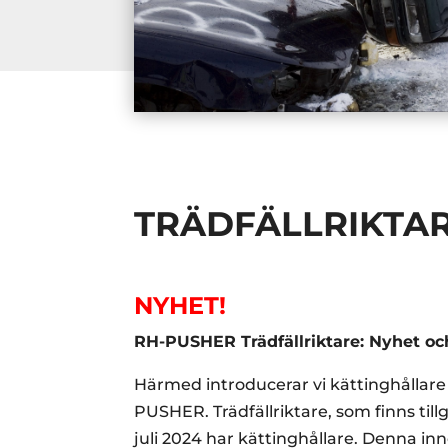
TRÄDFÄLLRIKTA
NYHET!
RH-PUSHER Trädfällriktare: Nyhet och
Härmed introducerar vi kättinghållare 
PUSHER. Trädfällriktare, som finns til
juli 2024 har kättinghållare. Denna in