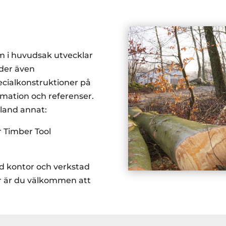
m i huvudsak utvecklar
uder även
ecialkonstruktioner på
rmation och referenser.
bland annat:
 Timber Tool
ed kontor och verkstad
r är du välkommen att