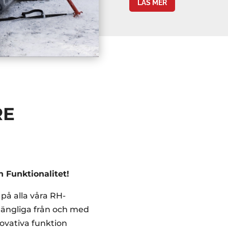
LÄS MER
RE
 Funktionalitet!
på alla våra RH-
lgängliga från och med
novativa funktion